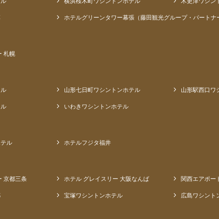
テル
横浜桜木町ワシントンホテル
木更津ワシン
草
ホテルグリーンタワー幕張（藤田観光グループ・パートナ
 札幌
テル
山形七日町ワシントンホテル
山形駅西口ワ
テル
いわきワシントンホテル
ホテル
ホテルフジタ福井
ー 京都三条
ホテル グレイスリー 大阪なんば
関西エアポー
都
宝塚ワシントンホテル
広島ワシント